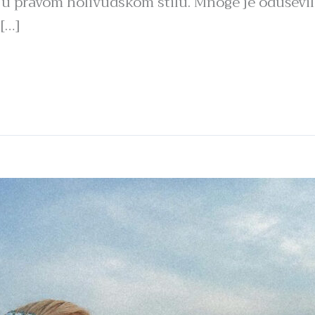
 pravom holivudskom stilu. Mnoge je oduševila
 […]