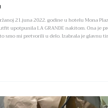
d
ržanoj 21.juna 2022. godine u hotelu Mona Plaz
outfit upotpunila LA GRANDE nakitom. Ona je pre
o smo mi pretvorili u delo. Izabrala je glavnu ti