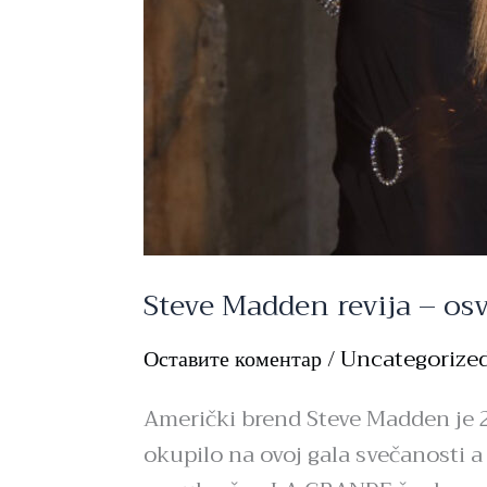
Steve Madden revija – osv
Оставите коментар
/
Uncategorize
Američki brend Steve Madden je 2
okupilo na ovoj gala svečanosti a