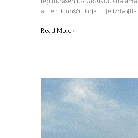
rep ukrašen LA GRANDE šnalama u
autentičnošću koja ju je izdvojila
Read More »
“MONA”
revija
–
SunsetCruise