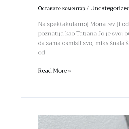
Оставите коментар
/
Uncategorize
Na spektakularnoj Mona reviji od
poznatija kao Tatjana Jo je svoj 
da sama osmisli svoj miks šnala št
od
Read More »
Ručna
izrada