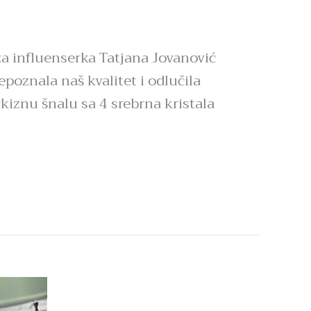
a influenserka Tatjana Jovanović
poznala naš kvalitet i odlučila
rkiznu šnalu sa 4 srebrna kristala